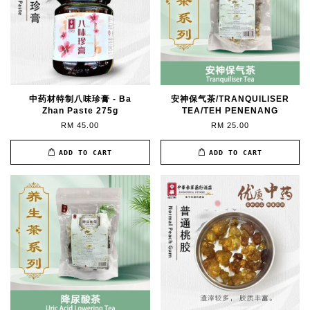
中药材特制八味珍膏 - Ba
安神保气茶/TRANQUILISER
Zhan Paste 275g
TEA/TEH PENENANG
RM 45.00
RM 25.00
ADD TO CART
ADD TO CART