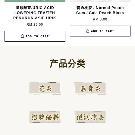
降尿酸茶/URIC ACID
普通桃胶 / Normal Peach
LOWERING TEA/TEH
Gum / Gula Peach Biasa
PENURUN ASID URIK
RM 8.00
RM 25.00
ADD TO CART
ADD TO CART
产品分类