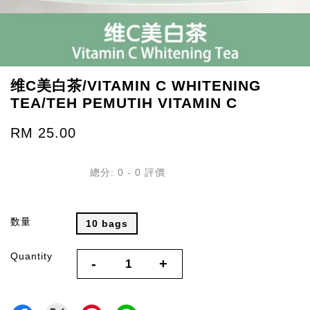
维C美白茶/VITAMIN C WHITENING
TEA/TEH PEMUTIH VITAMIN C
RM 25.00
總分:
0
-
0
評價
数量
10 bags
Quantity
-
+