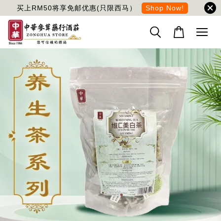
买上RM50将享免邮优惠(只限西马）
Shop Now!