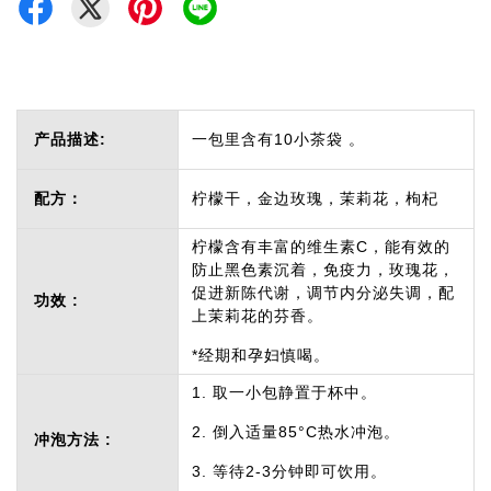
产品描述:
一包里含有10小茶袋 。
配方：
柠檬干，金边玫瑰，茉莉花，枸杞
柠檬含有丰富的维生素C，能有效的
防止黑色素沉着，免疫力，玫瑰花，
促进新陈代谢，调节内分泌失调，配
功效 :
上茉莉花的芬香。
*经期和孕妇慎喝。
1. 取一小包静置于杯中。
2. 倒入适量85°C热水冲泡。
冲泡方法 :
3. 等待2-3分钟即可饮用。