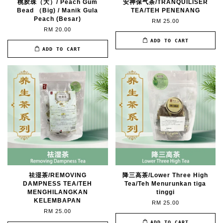
桃胶珠（大）/ Peach Gum
安神保气茶/TRANQUILISER
Bead （Big) / Manik Gula
TEA/TEH PENENANG
Peach (Besar)
RM 25.00
RM 20.00
ADD TO CART
ADD TO CART
祛湿茶/REMOVING
降三高茶/Lower Three High
DAMPNESS TEA/TEH
Tea/Teh Menurunkan tiga
MENGHILANGKAN
tinggi
KELEMBAPAN
RM 25.00
RM 25.00
ADD TO CART