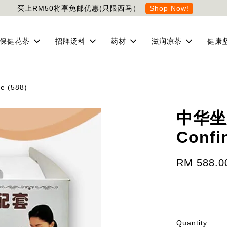
买上RM50将享免邮优惠(只限西马）
Shop Now!
保健花茶
招牌汤料
药材
滋润凉茶
健康
 (588)
中华坐月
Confi
RM 588.0
Quantity