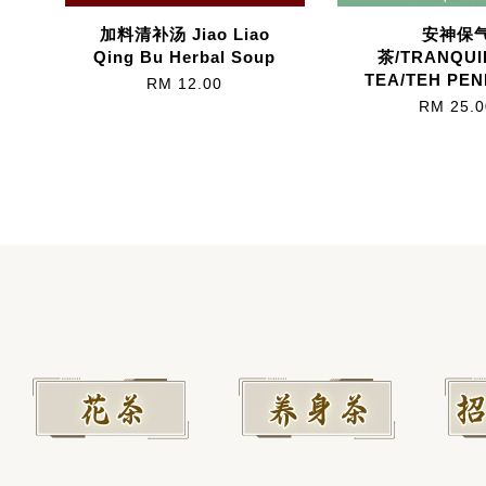
加料清补汤 Jiao Liao
安神保
Qing Bu Herbal Soup
茶/TRANQUI
TEA/TEH PE
RM 12.00
RM 25.0