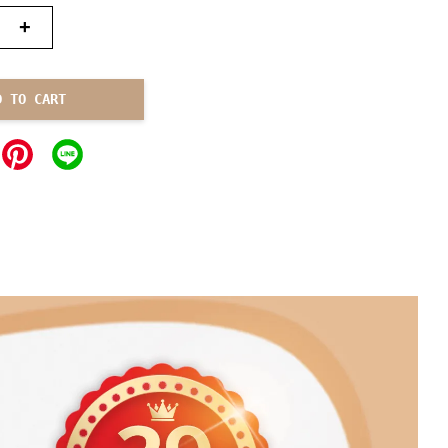
+
D TO CART