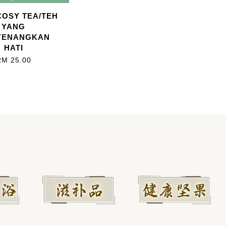
OSY TEA/TEH
YANG
YENANGKAN
HATI
RM 25.00