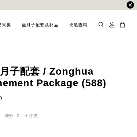
坚果类
坐月子配套及补品
快递查询
子配套 / Zonghua
nement Package (588)
0
總分:
0
-
0
評價