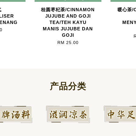
气
桂圆枣杞茶/CINNAMON
暖心茶/C
LISER
JUJUBE AND GOJI
NENANG
TEA/TEH KAYU
MEN
MANIS JUJUBE DAN
0
GOJI
RM 25.00
产品分类