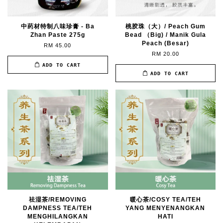
中药材特制八味珍膏 - Ba
桃胶珠（大）/ Peach Gum
Zhan Paste 275g
Bead （Big) / Manik Gula
Peach (Besar)
RM 45.00
RM 20.00
ADD TO CART
ADD TO CART
祛湿茶/REMOVING
暖心茶/COSY TEA/TEH
DAMPNESS TEA/TEH
YANG MENYENANGKAN
MENGHILANGKAN
HATI