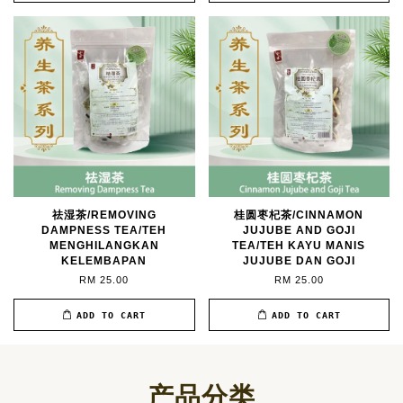
祛湿茶/REMOVING
桂圆枣杞茶/CINNAMON
DAMPNESS TEA/TEH
JUJUBE AND GOJI
MENGHILANGKAN
TEA/TEH KAYU MANIS
KELEMBAPAN
JUJUBE DAN GOJI
RM 25.00
RM 25.00
ADD TO CART
ADD TO CART
产品分类