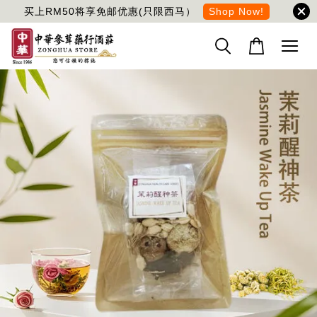
买上RM50将享免邮优惠(只限西马）
Shop Now!