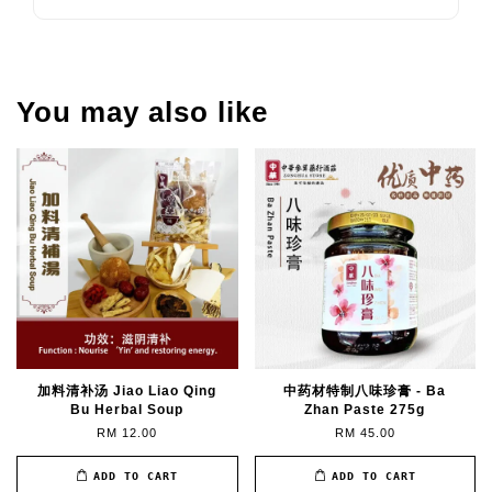
You may also like
加料清补汤 Jiao Liao Qing
中药材特制八味珍膏 - Ba
Bu Herbal Soup
Zhan Paste 275g
RM 12.00
RM 45.00
ADD TO CART
ADD TO CART