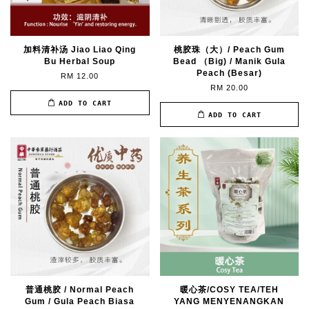
加料清补汤 Jiao Liao Qing
桃胶珠（大）/ Peach Gum
Bu Herbal Soup
Bead （Big) / Manik Gula
Peach (Besar)
RM 12.00
RM 20.00
ADD TO CART
ADD TO CART
普通桃胶 / Normal Peach
暖心茶/COSY TEA/TEH
Gum / Gula Peach Biasa
YANG MENYENANGKAN