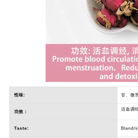
性味:
甘、微
活血调经
功效：
Taste:
Bland/s