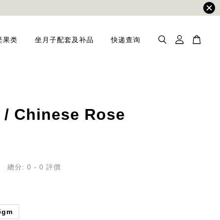
坚果类
坐月子配套及补品
快递查询
 Chinese Rose
總分:
0
-
0
評價
5gm