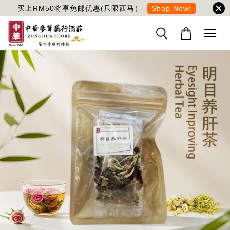
买上RM50将享免邮优惠(只限西马）
Shop Now!