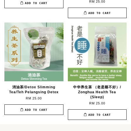
RM 25.00
ADD TO CART
ADD TO CART
消油茶/Detox Slimming
中华养生茶 （老是睡不好）/
Tea/Teh Pelangsing Detox
Zonghua Health Tea
(Sleep)
RM 25.00
RM 25.00
ADD TO CART
ADD TO CART