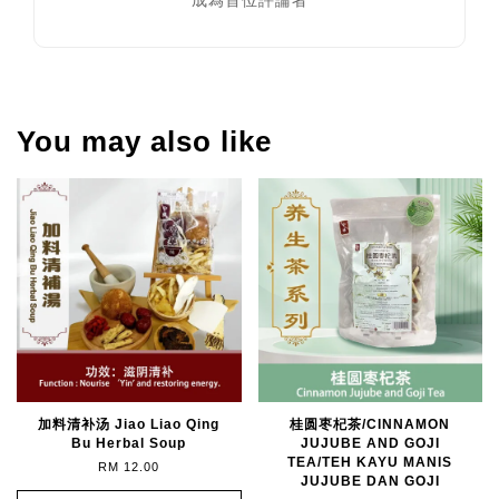
成為首位評論者
You may also like
加料清补汤 Jiao Liao Qing
桂圆枣杞茶/CINNAMON
Bu Herbal Soup
JUJUBE AND GOJI
TEA/TEH KAYU MANIS
RM 12.00
JUJUBE DAN GOJI