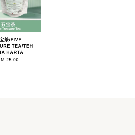
宝茶/FIVE
URE TEA/TEH
MA HARTA
RM 25.00