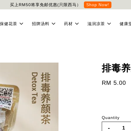
买上RM50将享免邮优惠(只限西马）
Shop Now!
保健花茶
招牌汤料
药材
滋润凉茶
健康
排毒养颜
RM 5.00
Quantity
-