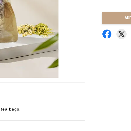
AD
 tea bags.