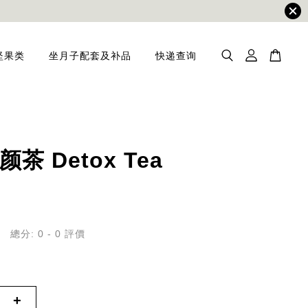
坚果类
坐月子配套及补品
快递查询
茶 Detox Tea
總分:
0
-
0
評價
+