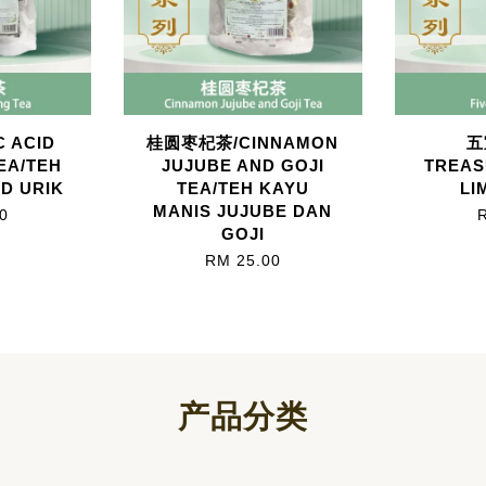
 ACID
桂圆枣杞茶/CINNAMON
五
EA/TEH
JUJUBE AND GOJI
TREAS
D URIK
TEA/TEH KAYU
LI
MANIS JUJUBE DAN
0
GOJI
RM 25.00
产品分类