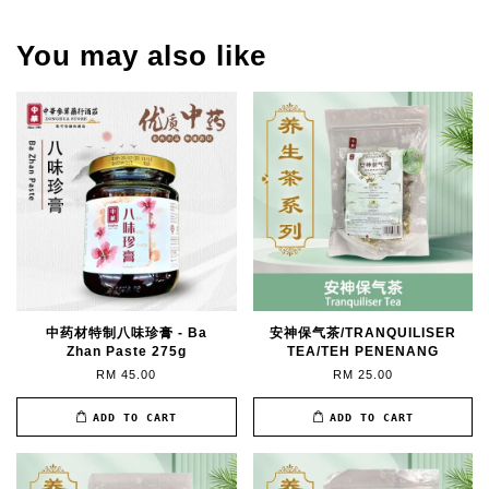
You may also like
中药材特制八味珍膏 - Ba
安神保气茶/TRANQUILISER
Zhan Paste 275g
TEA/TEH PENENANG
RM 45.00
RM 25.00
ADD TO CART
ADD TO CART