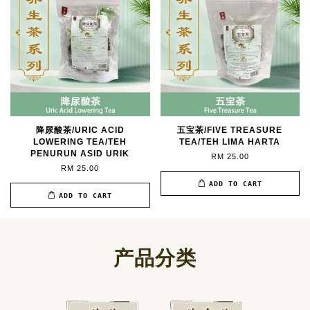
降尿酸茶/URIC ACID
五宝茶/FIVE TREASURE
LOWERING TEA/TEH
TEA/TEH LIMA HARTA
PENURUN ASID URIK
RM 25.00
RM 25.00
ADD TO CART
ADD TO CART
产品分类