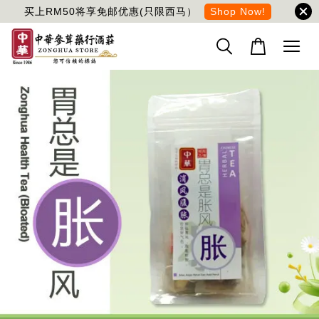
买上RM50将享免邮优惠(只限西马）
Shop Now!