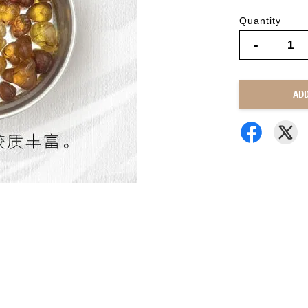
Quantity
-
AD