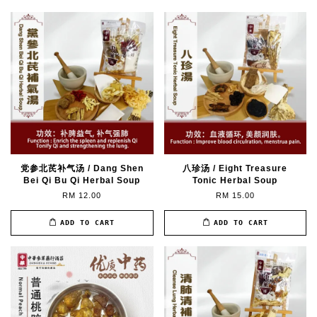
党参北芪补气汤 / Dang Shen
八珍汤 / Eight Treasure
Bei Qi Bu Qi Herbal Soup
Tonic Herbal Soup
RM 12.00
RM 15.00
ADD TO CART
ADD TO CART