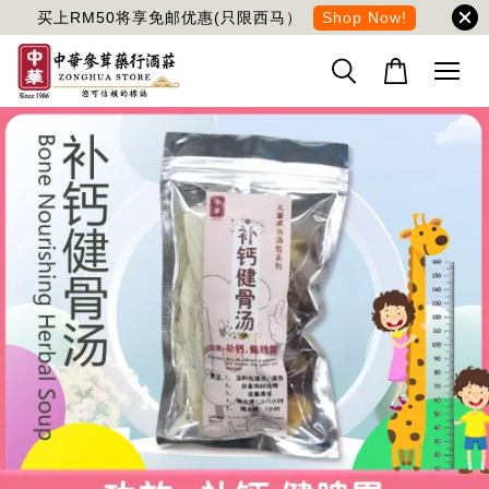
买上RM50将享免邮优惠(只限西马）
Shop Now!