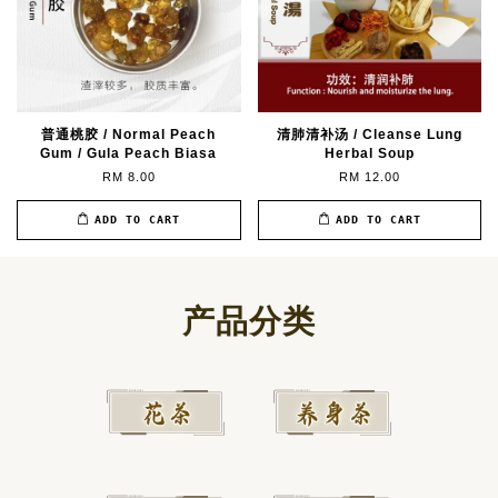
普通桃胶 / Normal Peach
清肺清补汤 / Cleanse Lung
Gum / Gula Peach Biasa
Herbal Soup
RM 8.00
RM 12.00
ADD TO CART
ADD TO CART
产品分类