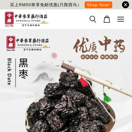
买上RM50将享免邮优惠(只限西马）
Shop Now!