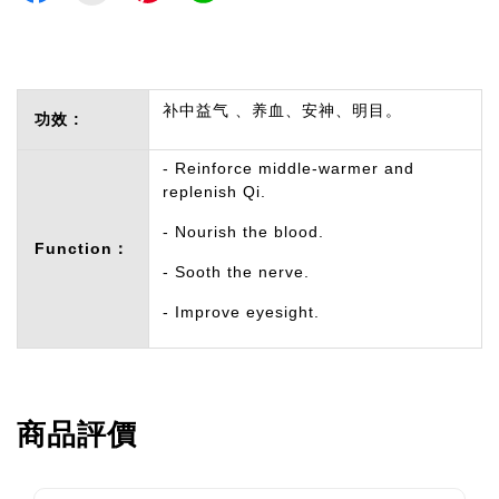
补中益气 、养血、安神、明目。
功效 :
- Reinforce middle-warmer and
replenish Qi.
- Nourish the blood.
Function：
- Sooth the nerve.
- Improve eyesight.
商品評價