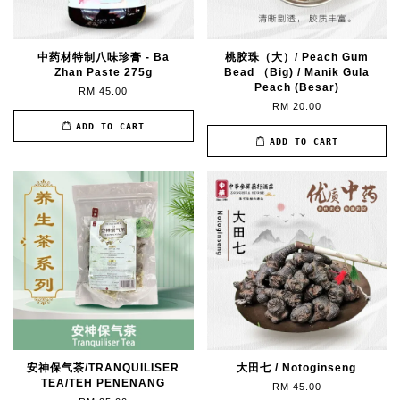
中药材特制八味珍膏 - Ba
桃胶珠（大）/ Peach Gum
Zhan Paste 275g
Bead （Big) / Manik Gula
Peach (Besar)
RM 45.00
RM 20.00
ADD TO CART
ADD TO CART
安神保气茶/TRANQUILISER
大田七 / Notoginseng
TEA/TEH PENENANG
RM 45.00