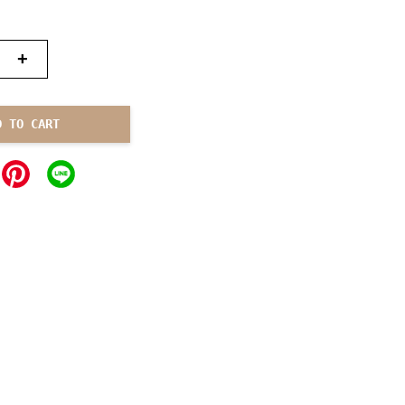
+
D TO CART