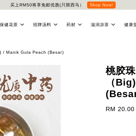
买上RM50将享免邮优惠(只限西马）
Shop Now!
保健花茶
招牌汤料
药材
滋润凉茶
健康
 Manik Gula Peach (Besar)
桃胶珠（
（Big)
(Besa
RM 20.00