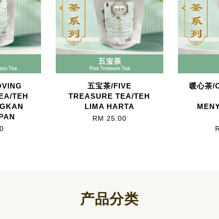
VING
五宝茶/FIVE
暖心茶/C
EA/TEH
TREASURE TEA/TEH
NGKAN
LIMA HARTA
MEN
PAN
RM 25.00
0
产品分类