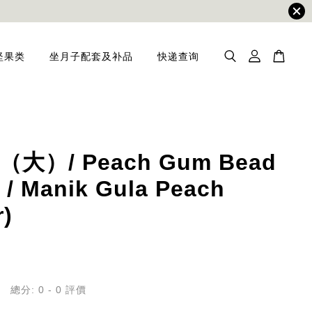
坚果类
坐月子配套及补品
快递查询
大）/ Peach Gum Bead
 / Manik Gula Peach
r)
總分:
0
-
0
評價