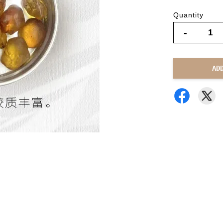
Quantity
-
AD