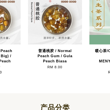
Peach
普通桃胶 / Normal
暖心茶/C
Big) /
Peach Gum / Gula
Peach
Peach Biasa
MEN
)
RM 8.00
0
产品分类