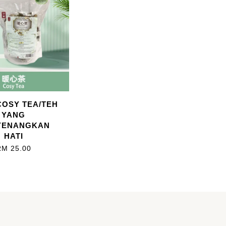
OSY TEA/TEH
YANG
YENANGKAN
HATI
RM 25.00