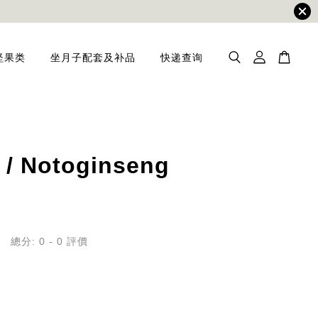
坚果类
坐月子配套及补品
快递查询
/ Notoginseng
總分:
0
-
0
評價