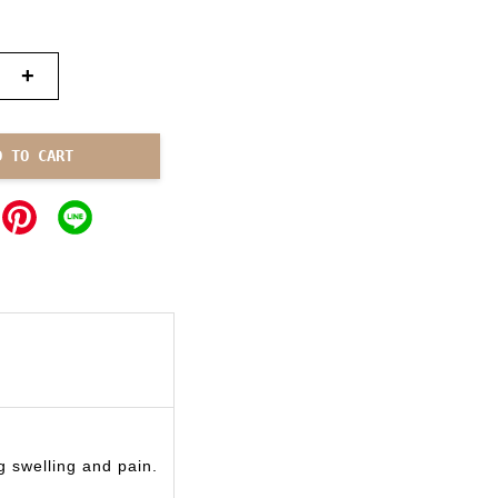
+
D TO CART
ng swelling and pain.