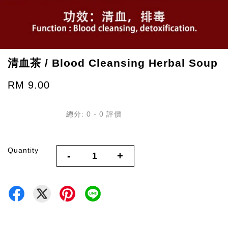
清血茶 / Blood Cleansing Herbal Soup
RM 9.00
總分:
0
-
0
評價
Quantity
-
+