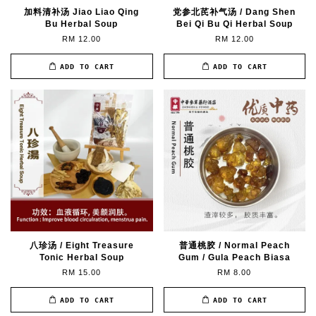
加料清补汤 Jiao Liao Qing
党参北芪补气汤 / Dang Shen
Bu Herbal Soup
Bei Qi Bu Qi Herbal Soup
RM 12.00
RM 12.00
ADD TO CART
ADD TO CART
八珍汤 / Eight Treasure
普通桃胶 / Normal Peach
Tonic Herbal Soup
Gum / Gula Peach Biasa
RM 15.00
RM 8.00
ADD TO CART
ADD TO CART