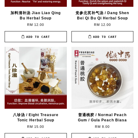
加料清补汤 Jiao Liao Qing
党参北芪补气汤 / Dang Shen
Bu Herbal Soup
Bei Qi Bu Qi Herbal Soup
RM 12.00
RM 12.00
ADD TO CART
ADD TO CART
八珍汤 / Eight Treasure
普通桃胶 / Normal Peach
Tonic Herbal Soup
Gum / Gula Peach Biasa
RM 15.00
RM 8.00