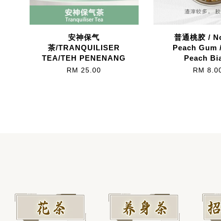
安神保气
普通桃胶 / No
茶/TRANQUILISER
Peach Gum /
TEA/TEH PENENANG
Peach Bi
RM 25.00
RM 8.0