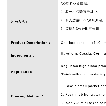
*经期和孕妇慎喝。
1. 取一小包静置于杯中。
2. 倒入适量85°C热水冲泡。
冲泡方法 :
3. 等待2-3分钟即可饮用。
Product Description：
One bag consists of 10 sm
Hawthorn, Cassia, Cornhu
Ingredients：
Regulates high blood press
Application：
*Drink with caution durin
1. Take a small packet and
2. Pour in 85 hot water to
Brewing Method :
3. Wait 2-3 minutes to ser