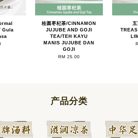
rmal
桂圆枣杞茶/CINNAMON
五
 Gula
JUJUBE AND GOJI
TREAS
asa
TEA/TEH KAYU
LI
MANIS JUJUBE DAN
0
GOJI
RM 25.00
产品分类