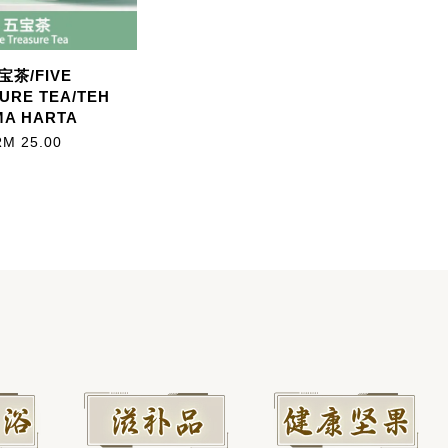
宝茶/FIVE
URE TEA/TEH
MA HARTA
RM 25.00