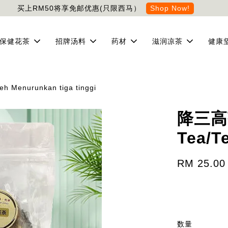
买上RM50将享免邮优惠(只限西马）
Shop Now!
保健花茶
招牌汤料
药材
滋润凉茶
健康
 Menurunkan tiga tinggi
降三高茶
Tea/T
RM 25.00
数量