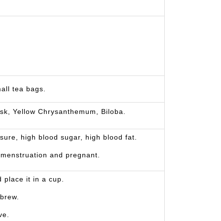
all tea bags.
sk, Yellow Chrysanthemum, Biloba.
ure, high blood sugar, high blood fat.
g menstruation and pregnant.
 place it in a cup.
 brew.
ve.