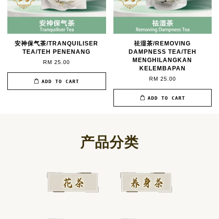
安神保气茶/TRANQUILISER
祛湿茶/REMOVING
TEA/TEH PENENANG
DAMPNESS TEA/TEH
MENGHILANGKAN
RM 25.00
KELEMBAPAN
RM 25.00
ADD TO CART
ADD TO CART
产品分类