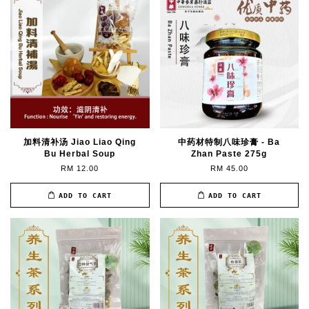
加料清补汤 Jiao Liao Qing
中药材特制八味珍膏 - Ba
Bu Herbal Soup
Zhan Paste 275g
RM 12.00
RM 45.00
ADD TO CART
ADD TO CART