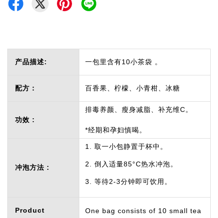
产品描述:
一包里含有10小茶袋 。
配方：
百香果、柠檬、小青柑、冰糖
排毒养颜、瘦身减脂、补充维C。
功效 :
*经期和孕妇慎喝。
1. 取一小包静置于杯中。
2. 倒入适量85°C热水冲泡。
冲泡方法 :
3. 等待2-3分钟即可饮用。
Product
One bag consists of 10 small tea