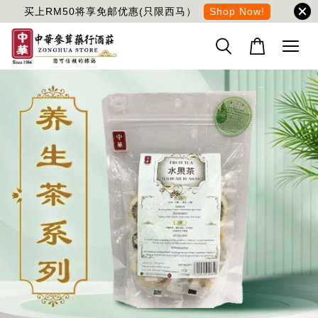
买上RM50将享免邮优惠(只限西马）
Shop Now!