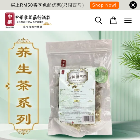
买上RM50将享免邮优惠(只限西马）
Shop Now!