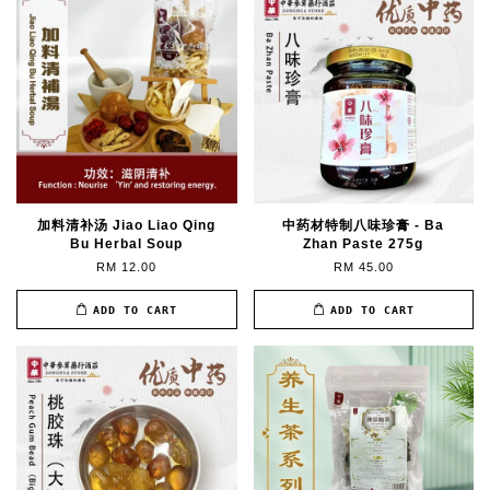
加料清补汤 Jiao Liao Qing
中药材特制八味珍膏 - Ba
Bu Herbal Soup
Zhan Paste 275g
RM 12.00
RM 45.00
ADD TO CART
ADD TO CART