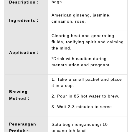
bags.
Description：
American ginseng, jasmine,
Ingredients：
cinnamon, rose.
Clearing heat and generating
fluids, tonifying spirit and calming
the mind.
Application：
*Drink with caution during
menstruation and pregnant.
1. Take a small packet and place
it in a cup.
Brewing
2. Pour in 85 hot water to brew.
Method :
3. Wait 2-3 minutes to serve.
Penerangan
Satu beg mengandungi 10
uncang teh kecil.
Produk :