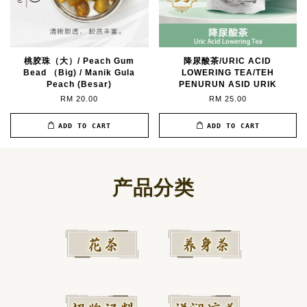
桃胶珠（大）/ Peach Gum
降尿酸茶/URIC ACID
Bead （Big) / Manik Gula
LOWERING TEA/TEH
Peach (Besar)
PENURUN ASID URIK
RM 20.00
RM 25.00
ADD TO CART
ADD TO CART
产品分类