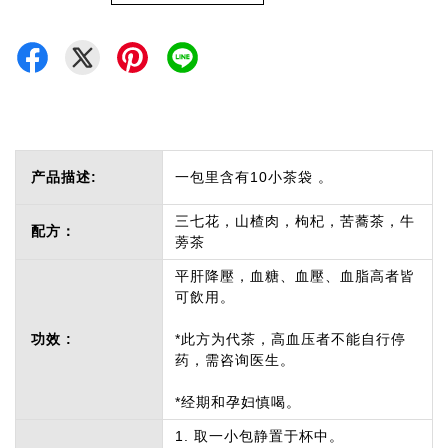
产品描述:
一包里含有10小茶袋 。
三七花，山楂肉，枸杞，苦蕎茶，牛
配方：
蒡茶
平肝降壓，血糖、血壓、血脂高者皆
可飲用。
功效 :
*此方为代茶，高血压者不能自行停
药，需咨询医生。
*经期和孕妇慎喝。
1. 取一小包静置于杯中。