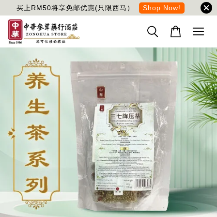
买上RM50将享免邮优惠(只限西马）
Shop Now!