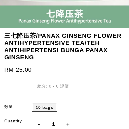
三七降压茶/PANAX GINSENG FLOWER
ANTIHYPERTENSIVE TEA/TEH
ANTIHIPERTENSI BUNGA PANAX
GINSENG
RM 25.00
總分:
0
-
0
評價
数量
10 bags
Quantity
-
+