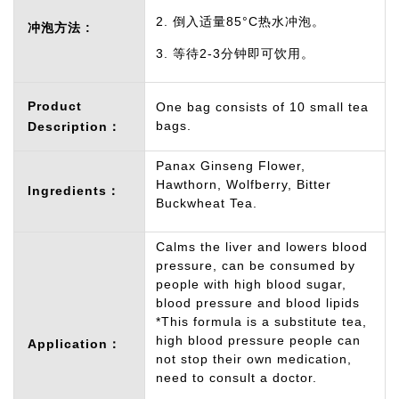
2. 倒入适量85°C热水冲泡。
冲泡方法 :
3. 等待2-3分钟即可饮用。
Product
One bag consists of 10 small tea
bags.
Description：
Panax Ginseng Flower,
Hawthorn, Wolfberry, Bitter
Ingredients：
Buckwheat Tea.
Calms the liver and lowers blood
pressure, can be consumed by
people with high blood sugar,
blood pressure and blood lipids
*This formula is a substitute tea,
high blood pressure people can
Application：
not stop their own medication,
need to consult a doctor.