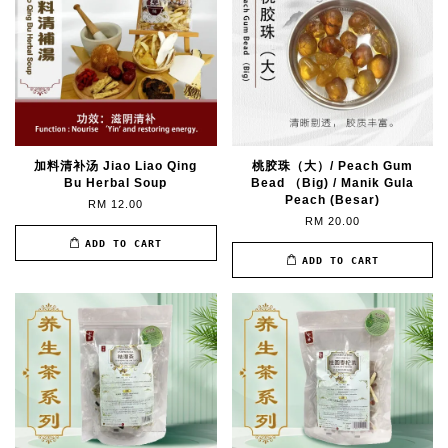
加料清补汤 Jiao Liao Qing
桃胶珠（大）/ Peach Gum
Bu Herbal Soup
Bead （Big) / Manik Gula
Peach (Besar)
RM 12.00
RM 20.00
ADD TO CART
ADD TO CART