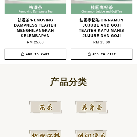
祛湿茶/REMOVING
桂圆枣杞茶/CINNAMON
DAMPNESS TEA/TEH
JUJUBE AND GOJI
MENGHILANGKAN
TEA/TEH KAYU MANIS
KELEMBAPAN
JUJUBE DAN GOJI
RM 25.00
RM 25.00
ADD TO CART
ADD TO CART
产品分类